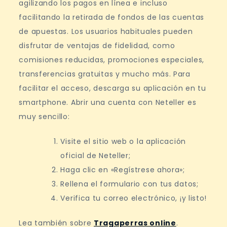
agilizando los pagos en línea e incluso
facilitando la retirada de fondos de las cuentas
de apuestas. Los usuarios habituales pueden
disfrutar de ventajas de fidelidad, como
comisiones reducidas, promociones especiales,
transferencias gratuitas y mucho más. Para
facilitar el acceso, descarga su aplicación en tu
smartphone. Abrir una cuenta con Neteller es
muy sencillo:
Visite el sitio web o la aplicación
oficial de Neteller;
Haga clic en «Regístrese ahora»;
Rellena el formulario con tus datos;
Verifica tu correo electrónico, ¡y listo!
Lea también sobre
Tragaperras online
.