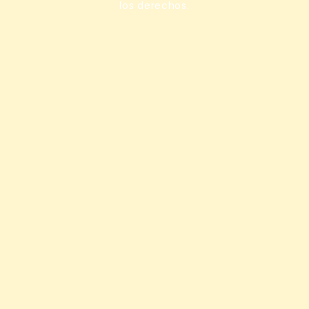
los derechos.