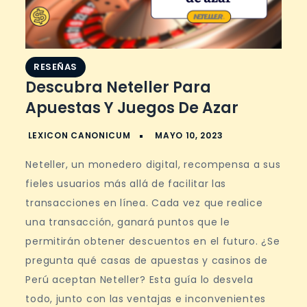
RESEÑAS
Descubra Neteller Para
Apuestas Y Juegos De Azar
Neteller, un monedero digital, recompensa a sus
fieles usuarios más allá de facilitar las
transacciones en línea. Cada vez que realice
una transacción, ganará puntos que le
permitirán obtener descuentos en el futuro. ¿Se
pregunta qué casas de apuestas y casinos de
Perú aceptan Neteller? Esta guía lo desvela
todo, junto con las ventajas e inconvenientes