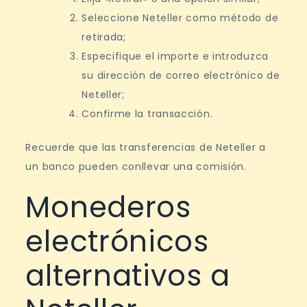
Seleccione Neteller como método de
retirada;
Especifique el importe e introduzca
su dirección de correo electrónico de
Neteller;
Confirme la transacción.
Recuerde que las transferencias de Neteller a
un banco pueden conllevar una comisión.
Monederos
electrónicos
alternativos a