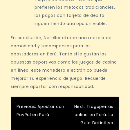
prefieren los métodos tradicionales,
los pagos con tarjeta de débito
siguen siendo una opción viable.
En conclusión, Neteller ofrece una mezcla de
comodidad y recompensas para los
apostadores en Perú. Tanto si le gustan las
apuestas deportivas como los juegos de casino
en línea, este monedero electrónico puede
mejorar su experiencia de juego. Recuerde
siempre apostar con responsabilidad.
Navegación
Previous:
Apostar con
Next:
Tragaperras
PayPal en Perú
online en Perú: La
de
Guía Definitiva