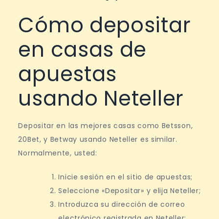
Cómo depositar
en casas de
apuestas
usando Neteller
Depositar en las mejores casas como Betsson,
20Bet, y Betway usando Neteller es similar.
Normalmente, usted:
Inicie sesión en el sitio de apuestas;
Seleccione «Depositar» y elija Neteller;
Introduzca su dirección de correo
electrónico registrada en Neteller;