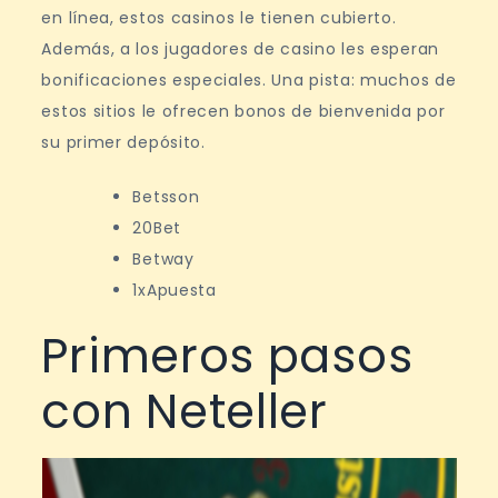
en línea, estos casinos le tienen cubierto.
Además, a los jugadores de casino les esperan
bonificaciones especiales. Una pista: muchos de
estos sitios le ofrecen bonos de bienvenida por
su primer depósito.
Betsson
20Bet
Betway
1xApuesta
Primeros pasos
con Neteller