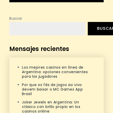
entradas
Buscar
BUSCA
Mensajes recientes
Los mejores casinos en línea de
Argentina: opciones convenientes
para los jugadores
Por que os fãs de jogos ao vivo
devem baixar o MC Games App
Brasil
Joker Jewels en Argentina: Un
clásico con brillo propio en los
casinos online