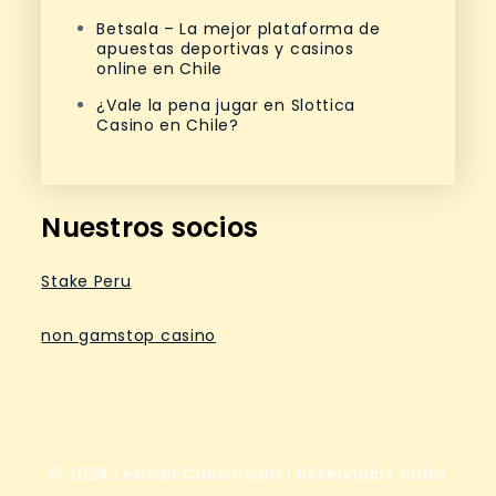
Betsala – La mejor plataforma de
apuestas deportivas y casinos
online en Chile
¿Vale la pena jugar en Slottica
Casino en Chile?
Nuestros socios
Stake Peru
non gamstop casino
© 2024 Lexicon Canonicum
|
Reservados todos