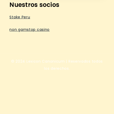
Nuestros socios
Stake Peru
non gamstop casino
© 2024 Lexicon Canonicum
|
Reservados todos
los derechos.