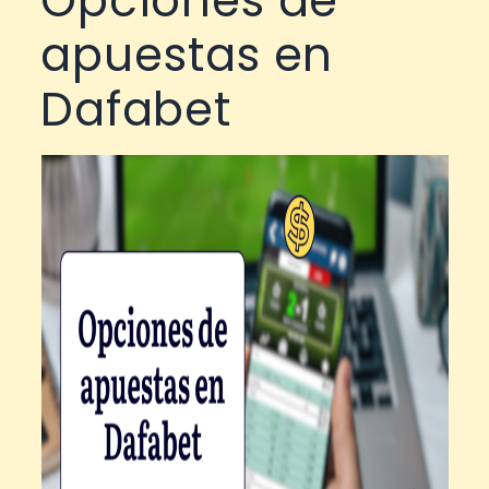
Opciones de
apuestas en
Dafabet