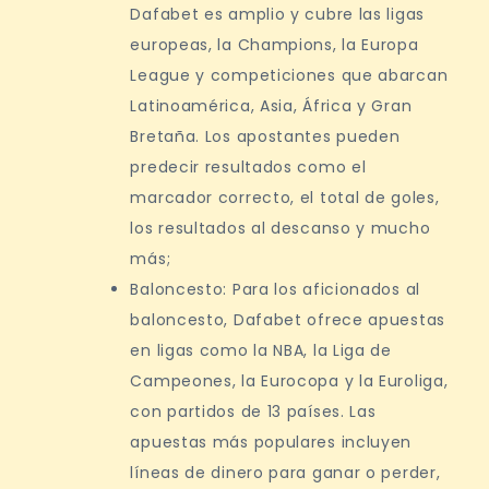
Dafabet es amplio y cubre las ligas
europeas, la Champions, la Europa
League y competiciones que abarcan
Latinoamérica, Asia, África y Gran
Bretaña. Los apostantes pueden
predecir resultados como el
marcador correcto, el total de goles,
los resultados al descanso y mucho
más;
Baloncesto: Para los aficionados al
baloncesto, Dafabet ofrece apuestas
en ligas como la NBA, la Liga de
Campeones, la Eurocopa y la Euroliga,
con partidos de 13 países. Las
apuestas más populares incluyen
líneas de dinero para ganar o perder,