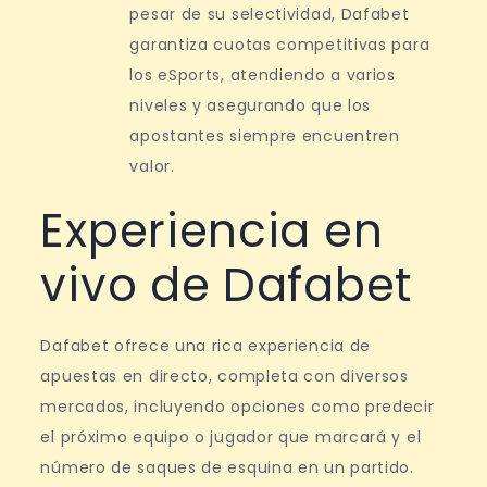
pesar de su selectividad, Dafabet
garantiza cuotas competitivas para
los eSports, atendiendo a varios
niveles y asegurando que los
apostantes siempre encuentren
valor.
Experiencia en
vivo de Dafabet
Dafabet ofrece una rica experiencia de
apuestas en directo, completa con diversos
mercados, incluyendo opciones como predecir
el próximo equipo o jugador que marcará y el
número de saques de esquina en un partido.