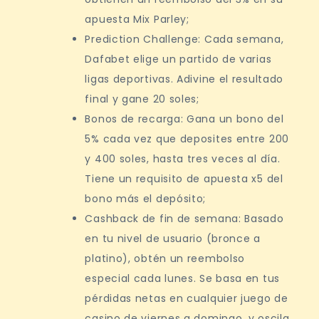
apuesta Mix Parley;
Prediction Challenge: Cada semana,
Dafabet elige un partido de varias
ligas deportivas. Adivine el resultado
final y gane 20 soles;
Bonos de recarga: Gana un bono del
5% cada vez que deposites entre 200
y 400 soles, hasta tres veces al día.
Tiene un requisito de apuesta x5 del
bono más el depósito;
Cashback de fin de semana: Basado
en tu nivel de usuario (bronce a
platino), obtén un reembolso
especial cada lunes. Se basa en tus
pérdidas netas en cualquier juego de
casino de viernes a domingo, y oscila