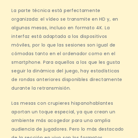
La parte técnica está perfectamente
organizada: el vídeo se transmite en HD y, en
algunas mesas, incluso en formato 4K. La
interfaz está adaptada a los dispositivos
móviles, por lo que las sesiones son igual de
cómodas tanto en el ordenador como en el
smartphone. Para aquellos a los que les gusta
seguir la dinámica del juego, hay estadísticas
de rondas anteriores disponibles directamente
durante la retransmisión.
Las mesas con crupieres hispanohablantes
aportan un toque especial, ya que crean un
ambiente más acogedor para una amplia
audiencia de jugadores. Pero lo más destacado
de la sección en vivo son los formatos