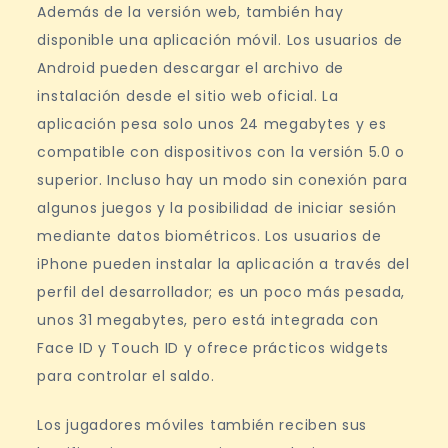
Además de la versión web, también hay
disponible una aplicación móvil. Los usuarios de
Android pueden descargar el archivo de
instalación desde el sitio web oficial. La
aplicación pesa solo unos 24 megabytes y es
compatible con dispositivos con la versión 5.0 o
superior. Incluso hay un modo sin conexión para
algunos juegos y la posibilidad de iniciar sesión
mediante datos biométricos. Los usuarios de
iPhone pueden instalar la aplicación a través del
perfil del desarrollador; es un poco más pesada,
unos 31 megabytes, pero está integrada con
Face ID y Touch ID y ofrece prácticos widgets
para controlar el saldo.
Los jugadores móviles también reciben sus