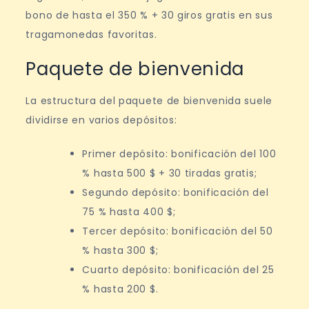
bono de hasta el 350 % + 30 giros gratis en sus
tragamonedas favoritas.
Paquete de bienvenida
La estructura del paquete de bienvenida suele
dividirse en varios depósitos:
Primer depósito: bonificación del 100
% hasta 500 $ + 30 tiradas gratis;
Segundo depósito: bonificación del
75 % hasta 400 $;
Tercer depósito: bonificación del 50
% hasta 300 $;
Cuarto depósito: bonificación del 25
% hasta 200 $.