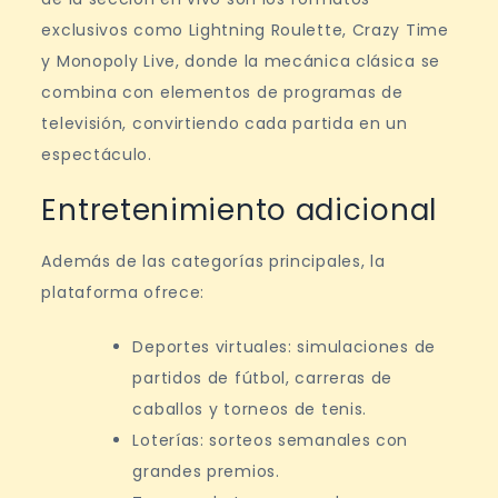
exclusivos como Lightning Roulette, Crazy Time
y Monopoly Live, donde la mecánica clásica se
combina con elementos de programas de
televisión, convirtiendo cada partida en un
espectáculo.
Entretenimiento adicional
Además de las categorías principales, la
plataforma ofrece:
Deportes virtuales: simulaciones de
partidos de fútbol, carreras de
caballos y torneos de tenis.
Loterías: sorteos semanales con
grandes premios.