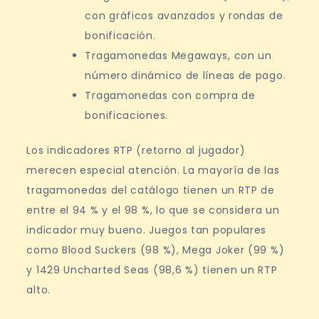
con gráficos avanzados y rondas de
bonificación.
Tragamonedas Megaways, con un
número dinámico de líneas de pago.
Tragamonedas con compra de
bonificaciones.
Los indicadores RTP (retorno al jugador)
merecen especial atención. La mayoría de las
tragamonedas del catálogo tienen un RTP de
entre el 94 % y el 98 %, lo que se considera un
indicador muy bueno. Juegos tan populares
como Blood Suckers (98 %), Mega Joker (99 %)
y 1429 Uncharted Seas (98,6 %) tienen un RTP
alto.