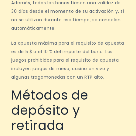
Además, todos los bonos tienen una validez de
30 días desde el momento de su activación y, si
no se utilizan durante ese tiempo, se cancelan
automáticamente.
La apuesta máxima para el requisito de apuesta
es de 5 $ o el 10 % del importe del bono. Los
juegos prohibidos para el requisito de apuesta
incluyen juegos de mesa, casino en vivo y
algunas tragamonedas con un RTP alto.
Métodos de
depósito y
retirada