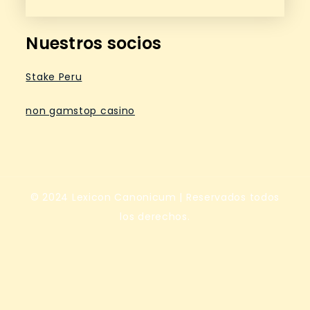
Nuestros socios
Stake Peru
non gamstop casino
© 2024 Lexicon Canonicum
|
Reservados todos
los derechos.