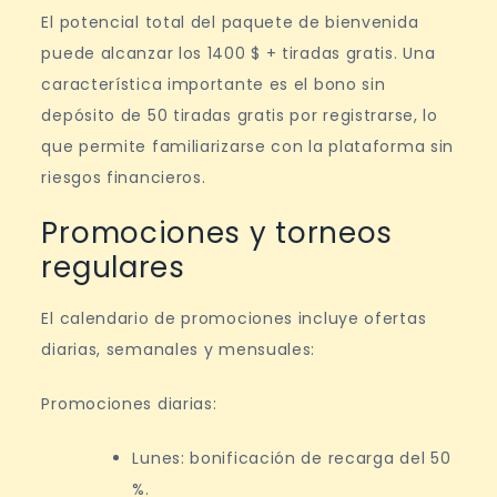
El potencial total del paquete de bienvenida
puede alcanzar los 1400 $ + tiradas gratis. Una
característica importante es el bono sin
depósito de 50 tiradas gratis por registrarse, lo
que permite familiarizarse con la plataforma sin
riesgos financieros.
Promociones y torneos
regulares
El calendario de promociones incluye ofertas
diarias, semanales y mensuales:
Promociones diarias:
Lunes: bonificación de recarga del 50
%.