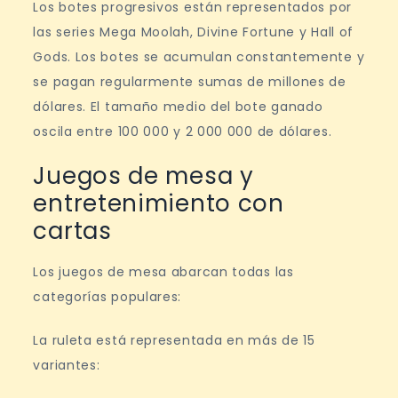
Los botes progresivos están representados por
las series Mega Moolah, Divine Fortune y Hall of
Gods. Los botes se acumulan constantemente y
se pagan regularmente sumas de millones de
dólares. El tamaño medio del bote ganado
oscila entre 100 000 y 2 000 000 de dólares.
Juegos de mesa y
entretenimiento con
cartas
Los juegos de mesa abarcan todas las
categorías populares:
La ruleta está representada en más de 15
variantes: