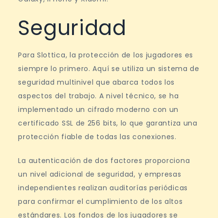
Seguridad
Para Slottica, la protección de los jugadores es
siempre lo primero. Aquí se utiliza un sistema de
seguridad multinivel que abarca todos los
aspectos del trabajo. A nivel técnico, se ha
implementado un cifrado moderno con un
certificado SSL de 256 bits, lo que garantiza una
protección fiable de todas las conexiones.
La autenticación de dos factores proporciona
un nivel adicional de seguridad, y empresas
independientes realizan auditorías periódicas
para confirmar el cumplimiento de los altos
estándares. Los fondos de los jugadores se