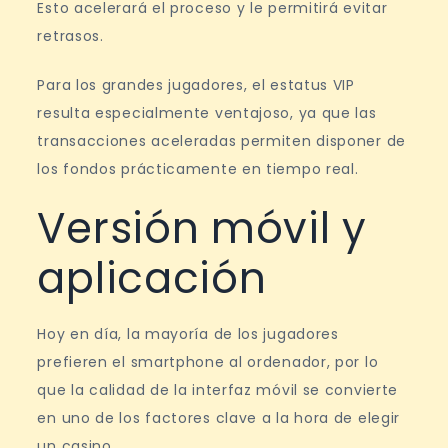
Esto acelerará el proceso y le permitirá evitar
retrasos.
Para los grandes jugadores, el estatus VIP
resulta especialmente ventajoso, ya que las
transacciones aceleradas permiten disponer de
los fondos prácticamente en tiempo real.
Versión móvil y
aplicación
Hoy en día, la mayoría de los jugadores
prefieren el smartphone al ordenador, por lo
que la calidad de la interfaz móvil se convierte
en uno de los factores clave a la hora de elegir
un casino.