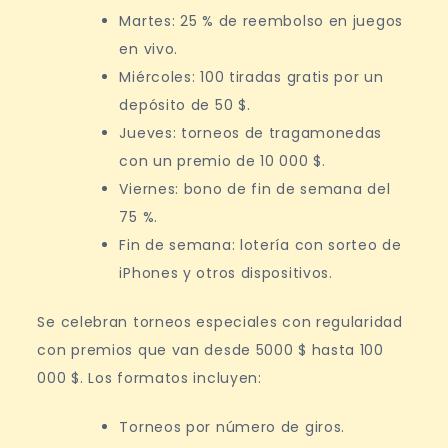
Martes: 25 % de reembolso en juegos
en vivo.
Miércoles: 100 tiradas gratis por un
depósito de 50 $.
Jueves: torneos de tragamonedas
con un premio de 10 000 $.
Viernes: bono de fin de semana del
75 %.
Fin de semana: lotería con sorteo de
iPhones y otros dispositivos.
Se celebran torneos especiales con regularidad
con premios que van desde 5000 $ hasta 100
000 $. Los formatos incluyen:
Torneos por número de giros.