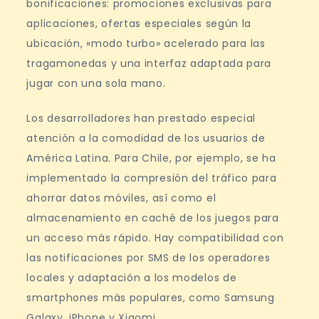
bonificaciones: promociones exclusivas para
aplicaciones, ofertas especiales según la
ubicación, «modo turbo» acelerado para las
tragamonedas y una interfaz adaptada para
jugar con una sola mano.
Los desarrolladores han prestado especial
atención a la comodidad de los usuarios de
América Latina. Para Chile, por ejemplo, se ha
implementado la compresión del tráfico para
ahorrar datos móviles, así como el
almacenamiento en caché de los juegos para
un acceso más rápido. Hay compatibilidad con
las notificaciones por SMS de los operadores
locales y adaptación a los modelos de
smartphones más populares, como Samsung
Galaxy, iPhone y Xiaomi.