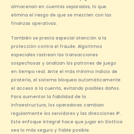
almacenan en cuentas separadas, lo que
elimina el riesgo de que se mezclen con las
finanzas operativas.
También se presta especial atención a la
protección contra el fraude. Algoritmos
especiales rastrean las transacciones
sospechosas y analizan los patrones de juego
en tiempo real. Ante el más mínimo indicio de
piratería, el sistema bloquea automáticamente
el acceso a la cuenta, evitando posibles daños.
Para aumentar la fiabilidad de la
infraestructura, los operadores cambian
regularmente los servidores y las direcciones IP.
Este enfoque integral hace que jugar en Slottica
sea lo más seguro y fiable posible.