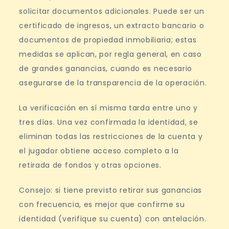
solicitar documentos adicionales. Puede ser un
certificado de ingresos, un extracto bancario o
documentos de propiedad inmobiliaria; estas
medidas se aplican, por regla general, en caso
de grandes ganancias, cuando es necesario
asegurarse de la transparencia de la operación.
La verificación en sí misma tarda entre uno y
tres días. Una vez confirmada la identidad, se
eliminan todas las restricciones de la cuenta y
el jugador obtiene acceso completo a la
retirada de fondos y otras opciones.
Consejo: si tiene previsto retirar sus ganancias
con frecuencia, es mejor que confirme su
identidad (verifique su cuenta) con antelación.